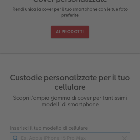
Come funziona
hexxas
Come ordinare
Prodotti tessili
Biglietti pieghevoli
Rendi unica la cover per il tuo smartphone con le tue foto
gratuito
preferite
Plexiglas
Cover
Cartoline spedizione diretta
to FOWA
AI PRODOTTI
Alluminio Dibond
Art prints
Gallery print
Forex
Custodie personalizzate per il tuo
Foto su legno
cellulare
Scopri l'ampia gamma di cover per tantissimi
Mosaico
modelli di smartphone
Come ordinare
Inserisci il tuo modello di cellulare