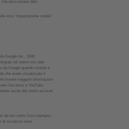
a, che deve essere dato
sulla voce “Impostazione cookie”
 da Google Inc., 1600
tegrati nel nostro sito web
to da Google quando visitate il
e che avete visualizzato il
ete trovare maggiori informazioni
tuato l'accesso a YouTube,
otete uscire dal vostro account
ti da noi contro l'uso improprio,
e di sicurezza sono