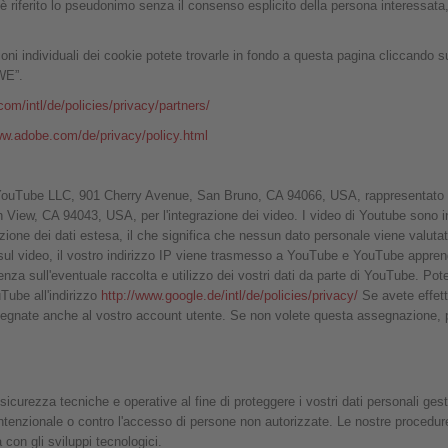
i è riferito lo pseudonimo senza il consenso esplicito della persona interessat
ioni individuali dei cookie potete trovarle in fondo a questa pagina cliccando 
WE”.
om/intl/de/policies/privacy/partners/
ww.adobe.com/de/privacy/policy.html
ider YouTube LLC, 901 Cherry Avenue, San Bruno, CA 94066, USA, rappresentato
iew, CA 94043, USA, per l'integrazione dei video. I video di Youtube sono in
zione dei dati estesa, il che significa che nessun dato personale viene valuta
sul video, il vostro indirizzo IP viene trasmesso a YouTube e YouTube apprend
za sull'eventuale raccolta e utilizzo dei vostri dati da parte di YouTube. Pot
uTube all'indirizzo
http://www.google.de/intl/de/policies/privacy/
Se avete effet
egnate anche al vostro account utente. Se non volete questa assegnazione, p
curezza tecniche e operative al fine di proteggere i vostri dati personali gesti
ntenzionale o contro l'accesso di persone non autorizzate. Le nostre procedur
 con gli sviluppi tecnologici.