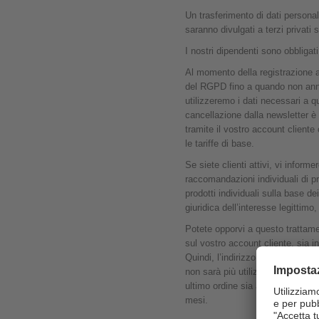
Un trasferimento di dati personal
saranno divulgati a terzi privati
I nostri dipendenti sono obbligat
Al momento della registrazione alla
del RGPD fino a quando non annull
utilizzeremo i dati necessari a q
cancellazione dalla newsletter è 
tramite il vostro account cliente
le tariffe di base.
Se siete clienti attivi, vi informe
raccomandazioni individuali di pr
prodotti individuali sulla base de
giuridica dell’interesse legittim
Potete opporvi a questo trattame
sul vostro account cliente, sia in
Quindi, l’indirizzo e-mail di des
non sarà più utilizzato in caso di
ultimo ordine sia avvenuto entro 2
mesi.