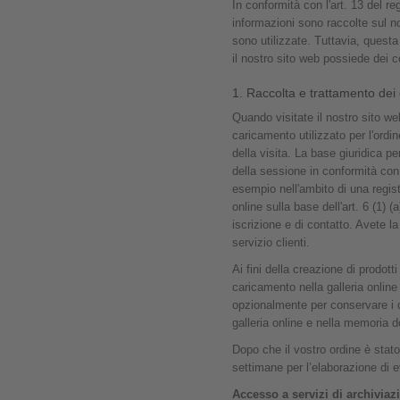
In conformità con l'art. 13 del 
informazioni sono raccolte sul no
sono utilizzate. Tuttavia, questa
il nostro sito web possiede dei c
1. Raccolta e trattamento dei 
Quando visitate il nostro sito we
caricamento utilizzato per l'ordi
della visita. La base giuridica p
della sessione in conformità con 
esempio nell'ambito di una regis
online sulla base dell'art. 6 (1) (
iscrizione e di contatto. Avete la
servizio clienti.
Ai fini della creazione di prodot
caricamento nella galleria onlin
opzionalmente per conservare i da
galleria online e nella memoria de
Dopo che il vostro ordine è stat
settimane per l’elaborazione di 
Accesso a servizi di archiviaz