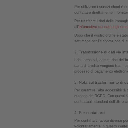
Per utilizzare i servizi cloud è n
contattare direttamente il fornito
Per trasferire i dati delle imma
all'
Informativa sui dati degli uten
Dopo che il vostro ordine è stat
settimane per l’elaborazione di 
2. Trasmissione di dati via int
I dati sensibili, come i dati dell'
carta di credito vengono trasme
processo di pagamento elettronico
3. Nota sul trasferimento di da
Per garantire l'alta accessibilità
europeo del RGPD. Con questi for
contrattuali standard dell'UE e c
4. Per contattarci
Per contattarci avete diverse poss
volontariamente in questo contes