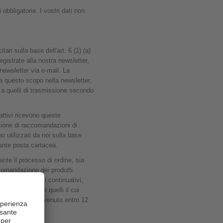
obbligatorie. I vostri dati non
tari sulla base dell'art. 6 (1) (a)
gistrate alla nostra newsletter,
newsletter via e-mail. La
 a questo scopo nella newsletter,
i a quelli di trasmissione secondo
i attivi ricevono queste
ezione di raccomandazioni di
o utilizzati da noi sulla base
iante posta cartacea.
nte il processo di ordine, sia
accomandazione dei prodotti.
bile per 36 mesi continuativi;
er la newsletter quelli il cui
timo ordine sia avvenuto entro 12