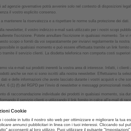
i ad agenzie governative potrà avvenire solo nel contesto di disposizioni legali 
 senza il vostro esplicito consenso.
i a mantenere la riservatezza e a rispettare le norme sulla protezione dei dati.
 newsletter, il vostro indirizzo e-mail sarà utilizzato per i nostri scopi pubblici
erete l'iscrizione. Potete annullare l'iscrizione in qualsiasi momento. Se vi re
uesto scopo o forniti da voi separatamente per inviarvi regolarmente la nostra 
possibile in qualsiasi momento e può essere effettuata tramite un link fornito
 o tramite il servizio clienti. La disdetta telefonica non comporta costi superior
remo via e-mail sui prodotti inerenti la vostra area di interesse. Infatti, i client
odotti anche se non si sono iscritti alla nostra newsletter. Effettuiamo la sel
i dati e delle informazioni che avete lasciato durante i vostri acquisti e che son
o, Art. 6 (1) (f) del RGPD per l’invio di newsletter e messaggi promozionali med
nto di raccomandazione individuale dei prodotti in qualsiasi momento, sia dura
formando il servizio clienti o utilizzando il link fornito in calce all’e-mail di r
tinazione delle newsletter sarà rimosso in caso di cancellazione o se irraggiungi
 opposizione o di revoca del consenso all’invio. Sono considerati clienti attivi p
4 mesi. Sono considerati clienti attivi per le cartoline postali quelli il cui ul