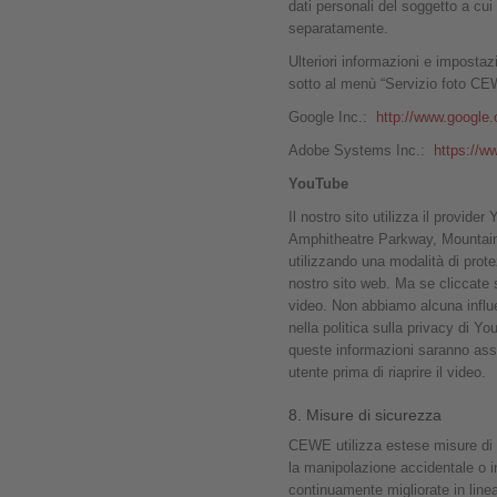
dati personali del soggetto a cu
separatamente.
Ulteriori informazioni e impostaz
sotto al menù “Servizio foto CE
Google Inc.:
http://www.google.c
Adobe Systems Inc.:
https://w
YouTube
Il nostro sito utilizza il prov
Amphitheatre Parkway, Mountain V
utilizzando una modalità di prote
nostro sito web. Ma se cliccate 
video. Non abbiamo alcuna influen
nella politica sulla privacy di Yo
queste informazioni saranno ass
utente prima di riaprire il video.
8. Misure di sicurezza
CEWE utilizza estese misure di si
la manipolazione accidentale o i
continuamente migliorate in linea