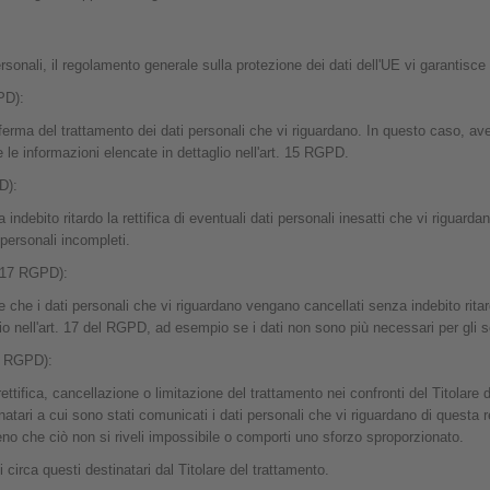
rsonali, il regolamento generale sulla protezione dei dati dell'UE vi garantisce i 
PD):
nferma del trattamento dei dati personali che vi riguardano. In questo caso, avet
e le informazioni elencate in dettaglio nell'art. 15 RGPD.
PD):
a indebito ritardo la rettifica di eventuali dati personali inesatti che vi riguarda
personali incompleti.
t. 17 RGPD):
dere che i dati personali che vi riguardano vengano cancellati senza indebito rit
lio nell'art. 17 del RGPD, ad esempio se i dati non sono più necessari per gli s
19 RGPD):
i rettifica, cancellazione o limitazione del trattamento nei confronti del Titolare
inatari a cui sono stati comunicati i dati personali che vi riguardano di questa r
eno che ciò non si riveli impossibile o comporti uno sforzo sproporzionato.
ti circa questi destinatari dal Titolare del trattamento.