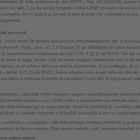
regolamento UE sulla protezione dei dati (RGPD – Reg. UE 2016/679), questa in
stro sito web, l’uso dei servizi fotografici online CEWE attraverso la vostra 
 informativa non si applica ai siti web di altre aziende che contengono un link 
ollegamenti.
dati personali
b, i nostri server (di default) memorizzano temporaneamente i dati di accesso, ci
ne (ActiveX, Flash, Java, ecc.), il Session_ID per identificare la vostra session
er la memorizzazione temporanea dei dati è l'art. 6 (1) (f) del RGPD. Tali dati 
le norme di legge. Inoltre, i dati personali vengono memorizzati solo se da voi
trazione, di un ordine e della sua relativa elaborazione, di un sondaggio, di 
a) o dell'art. 6 (1) (b) del RGPD. Sarete informati sullo scopo della raccolta dei d
 possibilità in qualsiasi momento di cancellare i vostri dati di registrazione tra
ti fotografici, i dati delle vostre immagini vengono automaticamente memorizzati
e (accessibile soltanto a voi). CEWE mette a disposizione una memoria album o
ti delle immagini per un lungo periodo. Avete la possibilità di cancellare i dat
ll'album in qualsiasi momento o di renderli accessibili a terzi su vostra esplici
o completato e consegnato, i dati delle immagini saranno conservati in produ
eventuali reclami o ristampe. Dopo questo periodo, i dati verranno cancellati 
ione online esterni