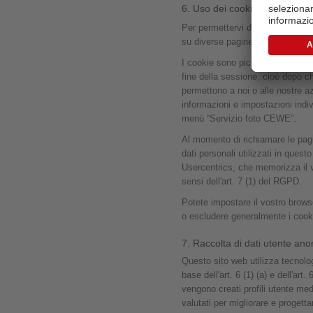
6. Uso dei cookie
Per permettervi di utilizzare dete
su diverse pagine.
I cookie sono piccoli file di tes
fine della sessione, cioè dopo ch
permettono a noi o alle nostre az
informazioni e impostazioni indi
menù “Servizio foto CEWE”.
Al momento di richiamare le pagin
dati personali utilizzati in ques
Usercentrics, che memorizza il vo
sensi dell'art. 7 (1) del RGPD.
Potete impostare il vostro brows
o escludere generalmente i cooki
7. Raccolta di dati utente ano
Questo sito web utilizza tecnolo
base dell'art. 6 (1) (a) e dell'ar
vengono creati profili utente med
valutati per migliorare e progett