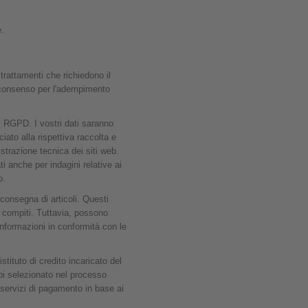
e.
i trattamenti che richiedono il
l consenso per l'adempimento
del RGPD. I vostri dati saranno
iato alla rispettiva raccolta e
istrazione tecnica dei siti web.
i anche per indagini relative ai
o.
consegna di articoli. Questi
i compiti. Tuttavia, possono
 informazioni in conformità con le
tituto di credito incaricato del
voi selezionato nel processo
i servizi di pagamento in base ai