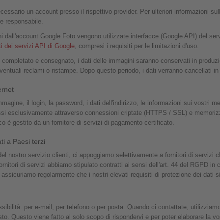
ecessario un account presso il rispettivo provider. Per ulteriori informazioni sul
re responsabile.
gini dall'account Google Foto vengono utilizzate interfacce (Google API) del se
ti dei servizi API di Google
, compresi i requisiti per le limitazioni d'uso.
o completato e consegnato, i dati delle immagini saranno conservati in produ
eventuali reclami o ristampe. Dopo questo periodo, i dati verranno cancellati 
ernet
immagine, il login, la password, i dati dell'indirizzo, le informazioni sui vostri 
ssi esclusivamente attraverso connessioni criptate (HTTPS / SSL) e memorizza
 è gestito da un fornitore di servizi di pagamento certificato.
ti a Paesi terzi
 del nostro servizio clienti, ci appoggiamo selettivamente a fornitori di servizi 
nitori di servizi abbiamo stipulato contratti ai sensi dell'art. 44 del RGPD in
i assicuriamo regolarmente che i nostri elevati requisiti di protezione dei dati 
ibilità: per e-mail, per telefono o per posta. Quando ci contattate, utilizziamo 
to. Questo viene fatto al solo scopo di rispondervi e per poter elaborare la vo