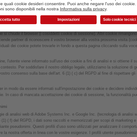
rminate funzioni quando visitate il nostro sito web così da renderlo più fruibile
to che vengono memorizzati sui vostri terminali. Alcuni dei cookie che utilizzi
e si chiude il browser (i cosiddetti cookie di sessione). Altri cookie rimangono
iende partner di riconoscere il vostro browser alla vostra prossima visita (cooki
viduali dei cookie potete trovarle in fondo a questa pagina cliccando sulla voc
e, l'utente viene informato sull'uso dei cookie a fini di analisi e si ottiene il
to contesto. Per soddisfare il nostro obbligo legale, utilizziamo la soluzione di
stro consenso sulla base dell'art. 6 (1) ( c) del RGPD al fine di rispettare gl
er in modo da essere informati sull'impostazione dei cookie e decidere individ
e. In caso di mancata accettazione dei cookie di sessione, la funzionalità può
nimi
gie di analisi web di Adobe Systems Inc. e Google Inc. (tecnologia di analisi
t. 6 (1) ( f) del RGPD, i dati sono raccolti e memorizzati per scopi di marketing 
iante pseudonimi. Questi profili d’uso sono utilizzati per analizzare il comport
are la nostra offerta in linea con le vostre esigenze. I profili utente pseudonim