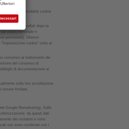
, utilizziamo i cosiddetti cookie
amo vengono cancellati dopo la
 sul vostro terminale e
e persistenti). Ulteriori
e “Impostazione cookie” sotto al
 suo consenso al trattamento dei
 gestione del consenso di
i obblighi di documentazione ai
ualmente sulla loro accettazione
 essere limitata.
 web Google Remarketing). Sulla
e ottimizzazione: da questi dati
amento dei visitatori e sono
izzati non sono combinati con i