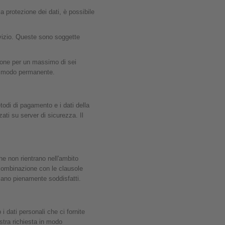
la protezione dei dati, è possibile
rvizio. Queste sono soggette
zione per un massimo di sei
in modo permanente.
metodi di pagamento e i dati della
ti su server di sicurezza. Il
che non rientrano nell'ambito
 combinazione con le clausole
siano pienamente soddisfatti.
i dati personali che ci fornite
stra richiesta in modo