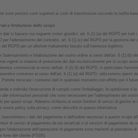
 sono previsti costi superiori ai costi di trasmissione secondo la tariffa bas
nali e limitazione dello scopo
ri dati si basano sui seguenti motivi giuridici: art. 6 (1) (a) del RGPD per tutti 
D per l'adempimento del contratto, art. 6 (1) (c) del RGPD per la gestione de
 (f) del RGPD per un ulteriore trattamento basato sull’interesse legittimo.
per l'adempimento e l'elaborazione del vostro ordine ai sensi dell'art. 6 (1) (b) 
orme vigenti in materia di protezione dei dati esclusivamente per lo scopo assoc
interessi commerciali ai sensi dell'art. 6 (1) (f) del RGPD, in particolare l'ammin
reventivo consenso ai sensi dell'art. 6 (1) (a) del RGPD, utilizzeremo questi dat
. Potrete revocare i consensi dati in qualsiasi momento con effetto per il futur
e e individui l'esecuzione di compiti come l'imballaggio, la spedizione e la 
so alle informazioni personali che sono necessarie per l'adempimento dei vostr
o per questi scopi. Abbiamo richiesto ai nostri fornitori di servizi di gestire le
 le nostre policy sulla privacy, come descritte in questa informativa.
 trasmettiamo i dati del pagamento e dell'ordine necessari a questo scopo all'is
itori di servizi di pagamento da noi incaricati o al servizio di pagamento da 
i per l'elaborazione dell'operazione di pagamento sono trasferiti al prestatore d
ne forte del cliente (PSDII).