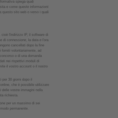
formativa spiega quali
visita e come queste informazioni
a questo sito web o verso i quali
oè l'indirizzo IP, il software di
e di connessione, la data e l'ora
vengono cancellati dopo la fine
 forniti volontariamente, ad
un concorso o di una domanda
ati nei rispettivi moduli di
mite il vostro account o il nostro
 per 30 giorni dopo il
nline, che è possibile utilizzare
i delle vostre immagini nella
ta richiesta.
zione per un massimo di sei
in modo permanente.