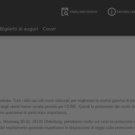
Stato dell'ordine
Servizio cli
Biglietti di auguri
Cover
ttata. Tutti i dati raccolti sono utilizzati per migliorare la nostra gamma di pr
e degli utenti hanno un'alta priorità per CEWE. Quindi la protezione dei vostri dat
na questione di particolare importanza.
Meerweg 30-32, 26133 Oldenburg, prendiamo molto sul serio la protezione de
 del regolamento generale rispettiamo le disposizioni di legge sulla protezione d