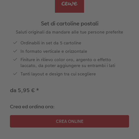
Plexiglas
Cover
Cartoline spedizione diretta
to FOWA
Alluminio Dibond
Art prints
Set di cartoline postali
Gallery print
Saluti originali da mandare alle tue persone preferite
Ordinabili in set da 5 cartoline
Forex
In formato verticale e orizzontale
Finiture in rilievo color oro, argento o effetto
Foto su legno
laccato, da poter aggiungere su entrambi i lati
Tanti layout e design tra cui scegliere
Mosaico
da 5,95 €
*
Come ordinare
Crea ed ordina ora: