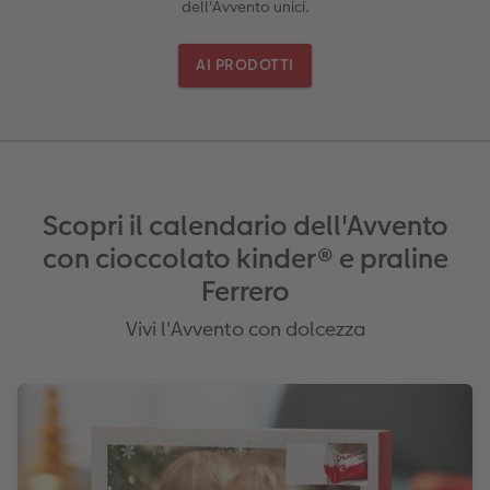
dell'Avvento unici.
Plexiglas
Cover
Cartoline spedizione diretta
to FOWA
Alluminio Dibond
Art prints
AI PRODOTTI
Gallery print
Forex
Foto su legno
Scopri il calendario dell'Avvento
con cioccolato kinder® e praline
Mosaico
Ferrero
Come ordinare
Vivi l'Avvento con dolcezza