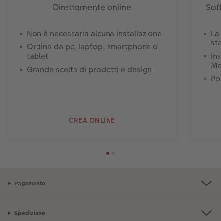
Direttamente online
Sof
Non è necessaria alcuna installazione
La
st
Ordina da pc, laptop, smartphone o
tablet
In
Ma
Grande scelta di prodotti e design
Pos
CREA ONLINE
Pagamento
Spedizione