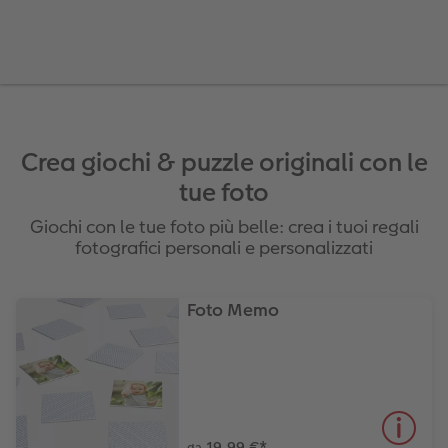
Plexiglas
Cover
Cartoline spedizione diretta
to FOWA
Alluminio Dibond
Art prints
Gallery print
Forex
Crea giochi & puzzle originali con le
tue foto
Foto su legno
Giochi con le tue foto più belle: crea i tuoi regali
fotografici personali e personalizzati
Mosaico
Come ordinare
Foto Memo
19,99 €
*
da