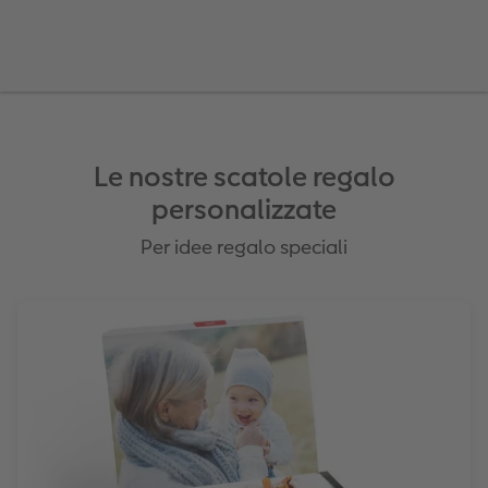
Plexiglas
Cover
Cartoline spedizione diretta
to FOWA
Alluminio Dibond
Art prints
Gallery print
Forex
Le nostre scatole regalo
personalizzate
Foto su legno
Per idee regalo speciali
Mosaico
Come ordinare