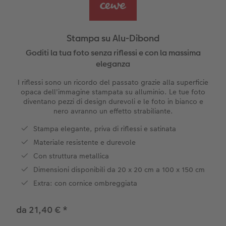
Plexiglas
Cover
Cartoline spedizione diretta
to FOWA
Art prints
Alluminio Dibond
Stampa su Alu-Dibond
Gallery print
Goditi la tua foto senza riflessi e con la massima
eleganza
Forex
I riflessi sono un ricordo del passato grazie alla superficie
opaca dell'immagine stampata su alluminio. Le tue foto
Foto su legno
diventano pezzi di design durevoli e le foto in bianco e
nero avranno un effetto strabiliante.
Mosaico
Stampa elegante, priva di riflessi e satinata
Materiale resistente e durevole
Come ordinare
Con struttura metallica
Dimensioni disponibili da 20 x 20 cm a 100 x 150 cm
Extra: con cornice ombreggiata
da 21,40 €
*