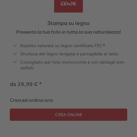
Plexiglas
Cover
Cartoline spedizione diretta
to FOWA
Alluminio Dibond
Art prints
Stampa su legno
Gallery print
Presenta la tua foto in tutta la sua naturalezza!
Aspetto naturale su legno certificato FSC®
Forex
Struttura del legno levigata e percepibile al tatto
Foto su legno
Consigliato per foto monocrome e con dettagli ben
definiti
Mosaico
da 29,99 €
*
Come ordinare
Crea ed ordina ora: